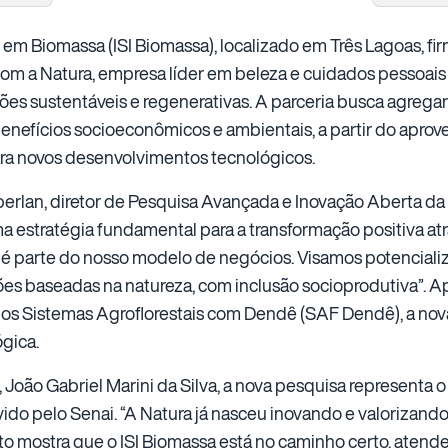
o em Biomassa (ISI Biomassa), localizado em Três Lagoas, f
m a Natura, empresa líder em beleza e cuidados pessoais n
ões sustentáveis e regenerativas. A parceria busca agregar
nefícios socioeconômicos e ambientais, a partir do aprov
para novos desenvolvimentos tecnológicos.
lan, diretor de Pesquisa Avançada e Inovação Aberta da N
a estratégia fundamental para a transformação positiva atr
o é parte do nosso modelo de negócios. Visamos potenciali
s baseadas na natureza, com inclusão socioprodutiva”. Apó
dos Sistemas Agroflorestais com Dendê (SAF Dendê), a nov
ógica.
a, João Gabriel Marini da Silva, a nova pesquisa represent
do pelo Senai. “A Natura já nasceu inovando e valorizando 
to mostra que o ISI Biomassa está no caminho certo, atend