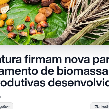
tura firmam nova par
tamento de biomassa
rodutivas desenvolvi
.
guês
LinkedI