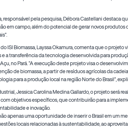
a, responsável pela pesquisa, Débora Castellani destaca qu
ão em campo, além do potencial de gerar novos produtos d
is”.
do ISI Biomassa, Layssa Okamura, comenta que o projeto v
 e a transferência da tecnologia desenvolvida para produçã
çu, no Pará. “A execução deste projeto visa o desenvolvi
enção de biomassa, a partir de resíduos agrícolas da cadei
logia para a produção local na região Norte do Brasil”, expl
trial, Jessica Carolina Medina Gallardo, o projeto será re
com objetivos específicos, que contribuirão para a imple
tabilidade e inovação.
 não apenas uma oportunidade de inserir o Brasil em um me
tões locais relacionadas à sustentabilidade, ao aproveit