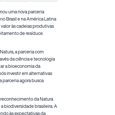
irmou uma nova parceria
o Brasil e na América Latina
 valor às cadeias produtivas
eitamento de resíduos
atura, a parceria com
avés da ciência e tecnologia
zar a bioeconomia da
s investir em alternativas
a parceria agora busca
a o reconhecimento da Natura
a biodiversidade brasileira. A
endo às expectativas da