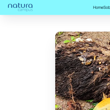
Home
Sob
Confira nossos
Senai e
Home
/
/
posts!
Amazôn