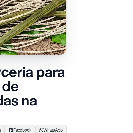
ceria para
 de
das na
n
Facebook
WhatsApp