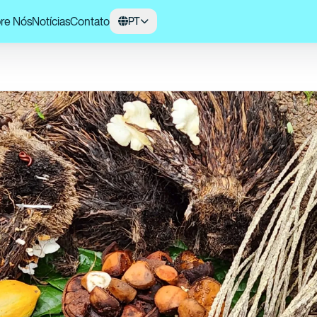
re Nós
Notícias
Contato
PT
 Natura firmam nova parceria para o aproveitamento de biomassa de cadei
ia.