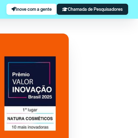
Inove com a gente
Chamada de Pesquisadores