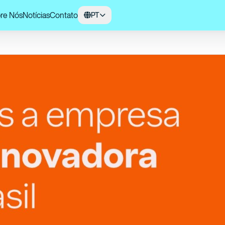
re Nós
Notícias
Contato
PT
é a marca mais inovadora do Brasil!