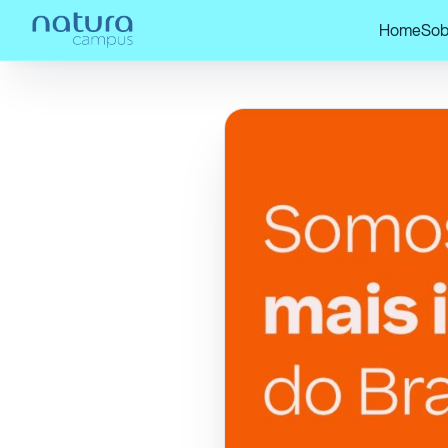
Home
Sob
Home
/
Confira nossos posts!
/
Natura 